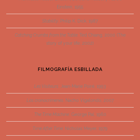
Einstein, 1955
Stability
. Philip K. Dick, 1987
Catching Crumbs from the Table.
Ted Chiang, 2000 (The
story of your life, 2002)
FILMOGRAFÍA ESBILLADA
Les Visiteurs
. Jean-Marie Poiré, 1993
Los cronocrímenes
. Nacho Vigalondo, 2007
The Time Machine
. George Pal, 1960
Time After Time
. Nicholas Meyer, 1979