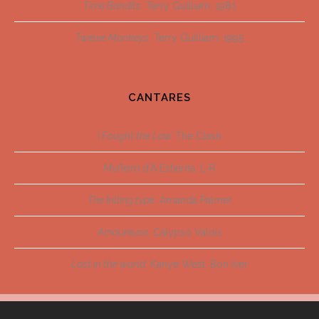
Time Bandits
. Terry Guilliam, 1981
Twelve Monkeys
. Terry Guilliam, 1995
CANTARES
I Fought the Law.
The Clash
Muñeira
d’A Estierna. L-R
The killing type.
Amanda Palmer
Amoureuse
. Calypso Valois
Lost in the world.
Kanye West, Bon Iver